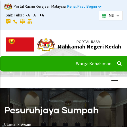
Langkau
Portal Rasmi Kerajaan Malaysia
Kenal Pasti Begini
ke
Saiz Teks :
-A
A
+A
MS
Sena
kandungan
utama
PORTAL RASMI
Mahkamah Negeri Kedah
Warga Kehakiman
Pesuruhjaya Sumpah
Utama
Awam