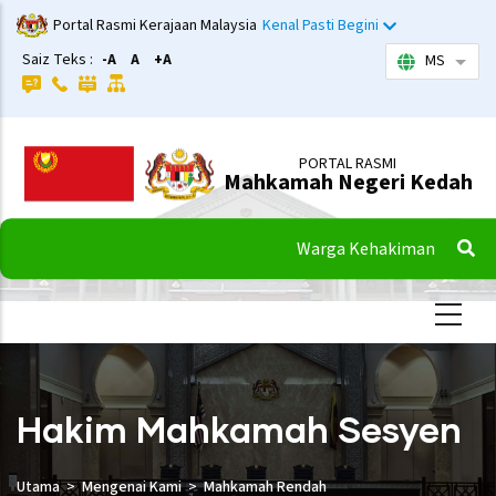
Langkau
Portal Rasmi Kerajaan Malaysia
Kenal Pasti Begini
ke
Saiz Teks :
-A
A
+A
MS
Sena
kandungan
utama
PORTAL RASMI
Mahkamah Negeri Kedah
Warga Kehakiman
Hakim Mahkamah Sesyen
Utama
Mengenai Kami
Mahkamah Rendah