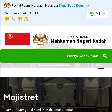
Langkau
Portal Rasmi Kerajaan Malaysia
Kenal Pasti Begini
ke
Saiz Teks :
-A
A
+A
MS
Sena
kandungan
utama
PORTAL RASMI
Mahkamah Negeri Kedah
Warga Kehakiman
Majistret
Utama
Mengenai Kami
Mahkamah Rendah