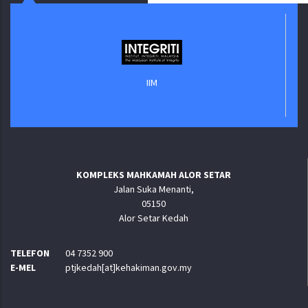
IIM
KOMPLEKS MAHKAMAH ALOR SETAR
Jalan Suka Menanti,
05150
Alor Setar Kedah
TELEFON
04 7352 900
E-MEL
ptjkedah[at]kehakiman.gov.my