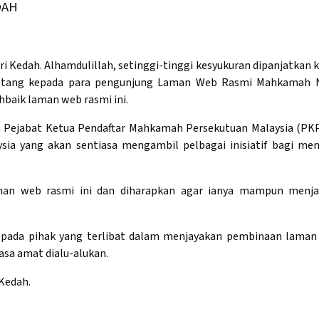
DAH
edah. Alhamdulillah, setinggi-tinggi kesyukuran dipanjatkan k
datang kepada para pengunjung Laman Web Rasmi Mahkamah N
baik laman web rasmi ini.
 Pejabat Ketua Pendaftar Mahkamah Persekutuan Malaysia (PKP
ysia yang akan sentiasa mengambil pelbagai inisiatif bagi m
an web rasmi ini dan diharapkan agar ianya mampun menja
kepada pihak yang terlibat dalam menjayakan pembinaan laman
asa amat dialu-alukan.
Kedah.