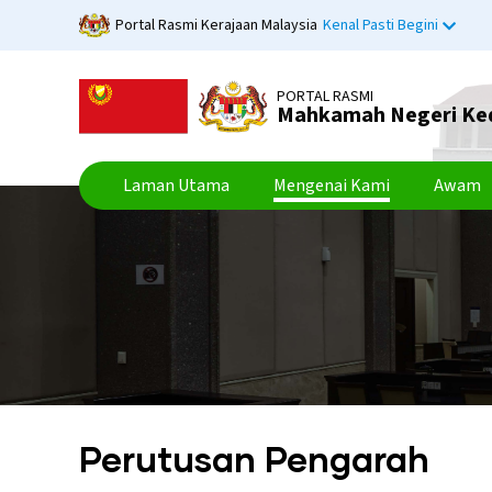
Langkau
Portal Rasmi Kerajaan Malaysia
Kenal Pasti Begini
ke
kandungan
utama
PORTAL RASMI
Mahkamah Negeri Ke
Laman Utama
Mengenai Kami
Awam
Perutusan Pengarah