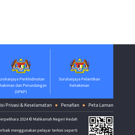
Jabatan P
uruhanjaya Perkhidmatan
Suruhanjaya Pelantikan
hakiman dan Perundangan
Kehakiman
(SPKP)
isi Privasi & Keselamatan
Penafian
Peta Laman
Terpelihara 2024 © Mahkamah Negeri Kedah
erbaik menggunakan pelayar terkini seperti