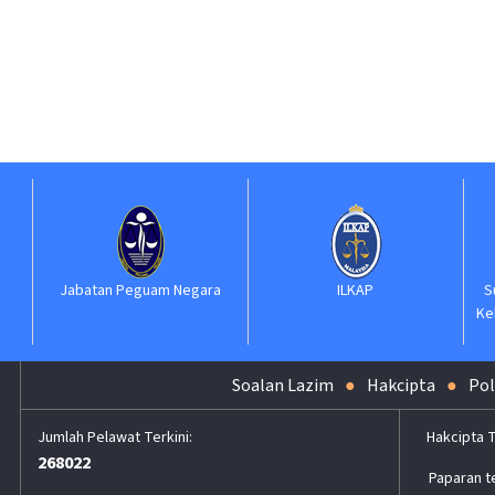
Jabatan Peguam Negara
ILKAP
S
Ke
Soalan Lazim
Hakcipta
Pol
Hakcipta 
268022
Paparan t