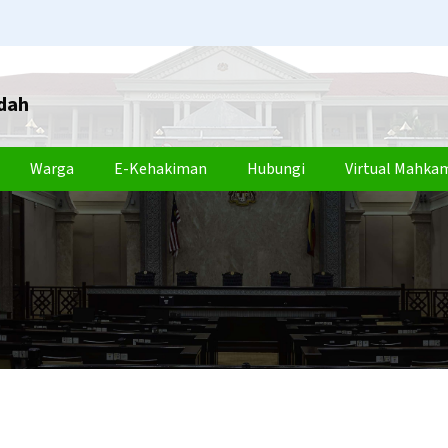
dah
Warga
E-Kehakiman
Hubungi
Virtual Mahka