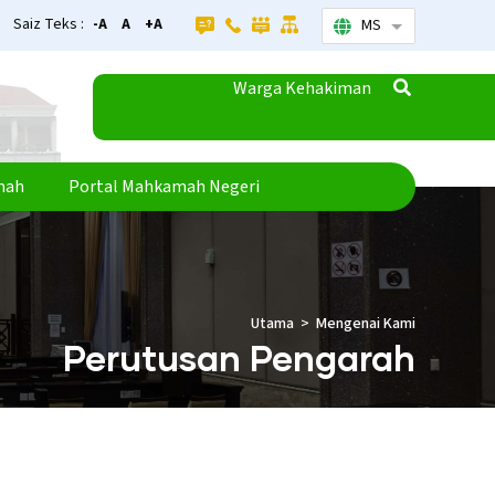
Saiz Teks :
-A
A
+A
MS
Senarai tamba
Warga Kehakiman
mah
Portal Mahkamah Negeri
Utama
Mengenai Kami
Perutusan Pengarah