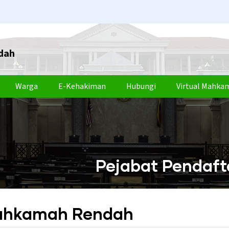
dah
Warga
E-Kehakiman
Hubungi
Virtual Mahka
Pejabat Pendaf
Mahkamah Rendah