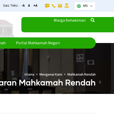
Saiz Teks :
-A
A
+A
MS
Senarai tamba
Warga Kehakiman
mah
Portal Mahkamah Negeri
Utama
Mengenai Kami
Mahkamah Rendah
taran Mahkamah Rendah