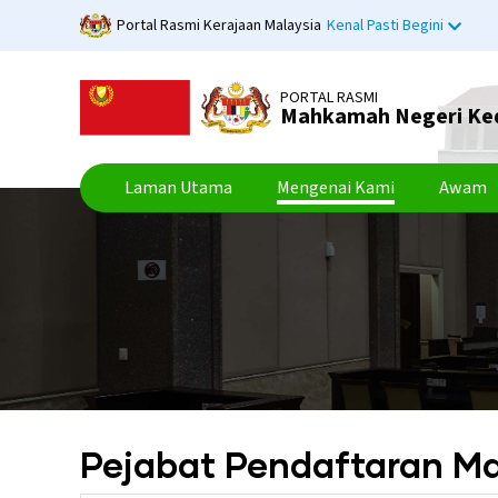
Langkau
Portal Rasmi Kerajaan Malaysia
Kenal Pasti Begini
ke
kandungan
utama
PORTAL RASMI
Mahkamah Negeri Ke
Laman Utama
Mengenai Kami
Awam
Pejabat Pendaftaran 