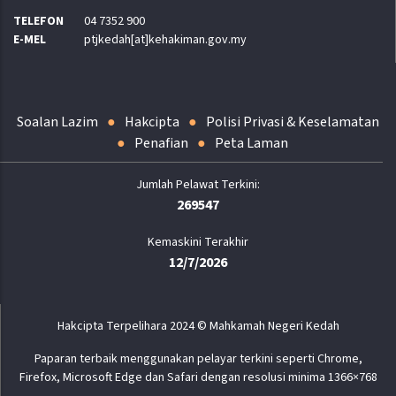
TELEFON
04 7352 900
E-MEL
ptjkedah[at]kehakiman.gov.my
Soalan Lazim
Hakcipta
Polisi Privasi & Keselamatan
Penafian
Peta Laman
269547
Kemaskini Terakhir
12/7/2026
Hakcipta Terpelihara 2024 © Mahkamah Negeri Kedah
Paparan terbaik menggunakan pelayar terkini seperti Chrome,
Firefox, Microsoft Edge dan Safari dengan resolusi minima 1366×768