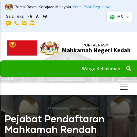
Langkau
Portal Rasmi Kerajaan Malaysia
Kenal Pasti Begini
ke
Saiz Teks :
-A
A
+A
MS
Sena
kandungan
utama
PORTAL RASMI
Mahkamah Negeri Kedah
Warga Kehakiman
Pejabat Pendaftaran
Mahkamah Rendah