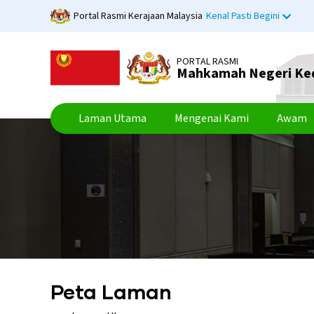
Langkau
Portal Rasmi Kerajaan Malaysia
Kenal Pasti Begini
ke
kandungan
utama
PORTAL RASMI
Mahkamah Negeri Ke
Laman Utama
Mengenai Kami
Awam
Peta Laman