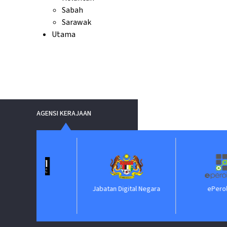
Sabah
Sarawak
Utama
AGENSI KERAJAAN
IM
Jabatan Digital Negara
ePerolehan