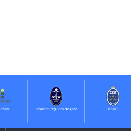
Jabatan Peguam Negara
ILKAP