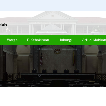
dah
Warga
E-Kehakiman
Hubungi
Virtual Mahka