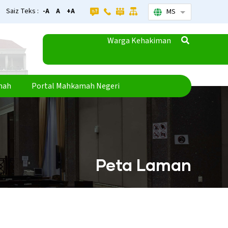
Saiz Teks :
-A
A
+A
MS
Senarai tamba
Warga Kehakiman
mah
Portal Mahkamah Negeri
Peta Laman