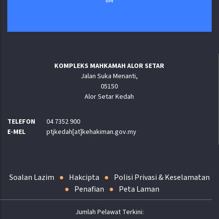
IIM
KOMPLEKS MAHKAMAH ALOR SETAR
Jalan Suka Menanti,
05150
Alor Setar Kedah
TELEFON
04 7352 900
E-MEL
ptjkedah[at]kehakiman.gov.my
Soalan Lazim
Hakcipta
Polisi Privasi & Keselamatan
Penafian
Peta Laman