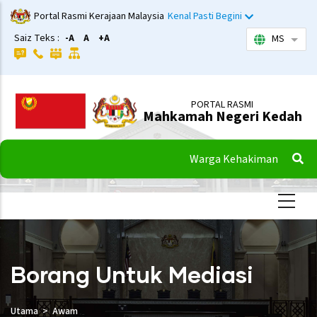
Langkau
Portal Rasmi Kerajaan Malaysia
Kenal Pasti Begini
ke
Saiz Teks :
-A
A
+A
MS
Sena
kandungan
utama
PORTAL RASMI
Mahkamah Negeri Kedah
Warga Kehakiman
Borang Untuk Mediasi
Utama
Awam