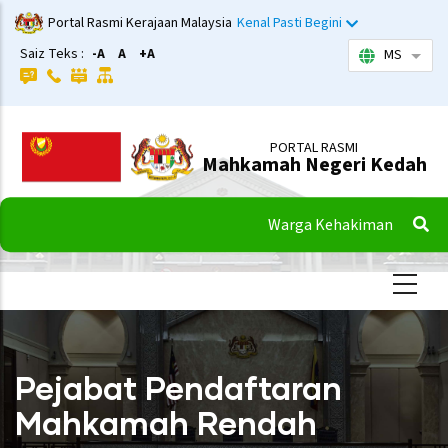
Langkau
Portal Rasmi Kerajaan Malaysia
Kenal Pasti Begini
ke
Saiz Teks :
-A
A
+A
MS
Sena
kandungan
utama
PORTAL RASMI
Mahkamah Negeri Kedah
Warga Kehakiman
Pejabat Pendaftaran
Mahkamah Rendah