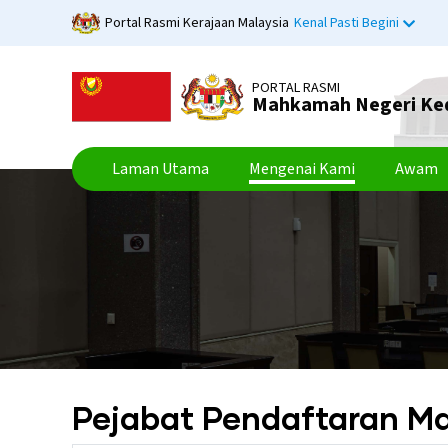
Langkau
Portal Rasmi Kerajaan Malaysia
Kenal Pasti Begini
ke
kandungan
utama
PORTAL RASMI
Mahkamah Negeri Ke
Laman Utama
Mengenai Kami
Awam
Pejabat Pendaftaran 