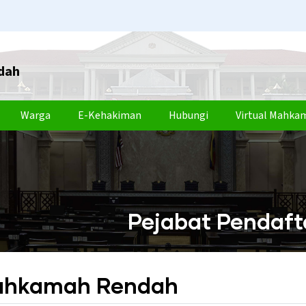
dah
Warga
E-Kehakiman
Hubungi
Virtual Mahka
Pejabat Pendaf
Mahkamah Rendah