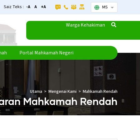
Saiz Teks :
-A
A
+A
MS
Senarai tamba
Warga Kehakiman
mah
Portal Mahkamah Negeri
Utama
Mengenai Kami
Mahkamah Rendah
taran Mahkamah Rendah