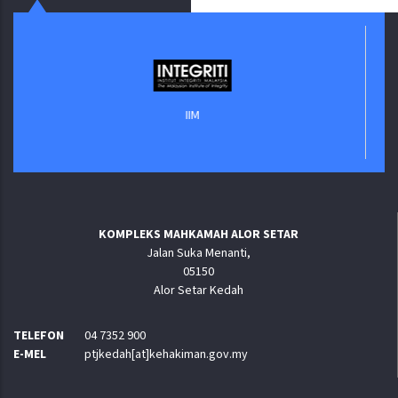
IIM
KOMPLEKS MAHKAMAH ALOR SETAR
Jalan Suka Menanti,
05150
Alor Setar Kedah
TELEFON
04 7352 900
E-MEL
ptjkedah[at]kehakiman.gov.my