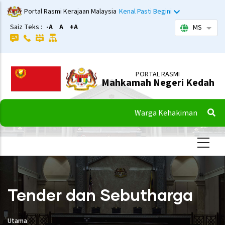
Langkau
Portal Rasmi Kerajaan Malaysia
Kenal Pasti Begini
ke
Saiz Teks :
-A
A
+A
MS
Sena
kandungan
utama
PORTAL RASMI
Mahkamah Negeri Kedah
Warga Kehakiman
Tender dan Sebutharga
Utama