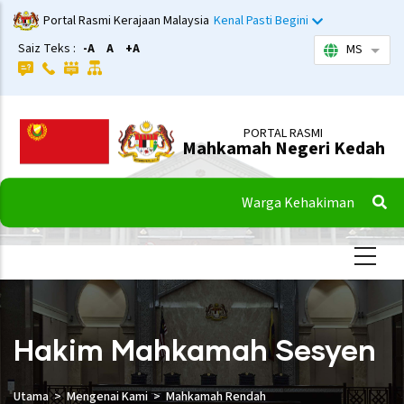
Langkau
Portal Rasmi Kerajaan Malaysia
Kenal Pasti Begini
ke
Saiz Teks :
-A
A
+A
MS
Sena
kandungan
utama
PORTAL RASMI
Mahkamah Negeri Kedah
Warga Kehakiman
Hakim Mahkamah Sesyen
Utama
Mengenai Kami
Mahkamah Rendah