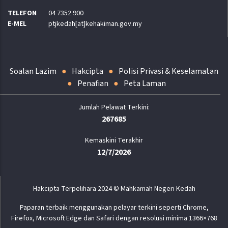
TELEFON
04 7352 900
E-MEL
ptjkedah[at]kehakiman.gov.my
Soalan Lazim
Hakcipta
Polisi Privasi & Keselamatan
Penafian
Peta Laman
267685
Kemaskini Terakhir
12/7/2026
Hakcipta Terpelihara 2024 © Mahkamah Negeri Kedah
Paparan terbaik menggunakan pelayar terkini seperti Chrome,
Firefox, Microsoft Edge dan Safari dengan resolusi minima 1366×768