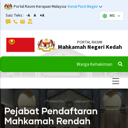
Langkau
Portal Rasmi Kerajaan Malaysia
Kenal Pasti Begini
ke
Saiz Teks :
-A
A
+A
MS
Sena
kandungan
utama
PORTAL RASMI
Mahkamah Negeri Kedah
Warga Kehakiman
Pejabat Pendaftaran
Mahkamah Rendah