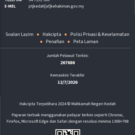
TELEFON
04 7352 900
E-MEL
ptjkedah[at]kehakiman.gov.my
Soalan Lazim
Hakcipta
Polisi Privasi & Keselamatan
Penafian
Peta Laman
267686
Kemaskini Terakhir
12/7/2026
Hakcipta Terpelihara 2024 © Mahkamah Negeri Kedah
Paparan terbaik menggunakan pelayar terkini seperti Chrome,
Firefox, Microsoft Edge dan Safari dengan resolusi minima 1366×768