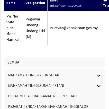
Emel
No
Nama
Designation
[at]kehakiman.gov.my
Tel
Pn. Nur
Pegawai
Syifa
Undang-
binti
nursyifa@kehakiman.gov.my
Undang L44
Mohd
(M)
Hamzah
SEMUA
Menu
MAHKAMAH TINGGI ALOR SETAR
Directory
MAHKAMAH TINGGI SUNGAI PETANI
PUSAT MEDIASI MAHKAMAH NEGERI KEDAH
PEJABAT PENDAFTARAN MAHKAMAH TINGGI ALOR