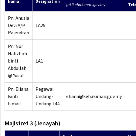
Nama
Designation
[at]kehakiman.gov.my
Tel
Pn. Anusia
Devi A/P
LA29
Rajendran
Pn. Nur
Hafizhoh
binti
LA1
Abdullah
@ Yusof
Pn. Eliana
Pegawai
Binti
Undang-
eliana@kehakiman.gov.my
Ismail
Undang L44
Majistret 3 (Jenayah)