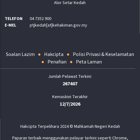
Alor Setar Kedah
TELEFON
04 7352 900
E-MEL
ptjkedah[at]kehakiman.gov.my
Soalan Lazim
Hakcipta
Polisi Privasi & Keselamatan
Penafian
Peta Laman
267407
Kemaskini Terakhir
12/7/2026
Hakcipta Terpelihara 2024 © Mahkamah Negeri Kedah
Paparan terbaik menggunakan pelayar terkini seperti Chrome,