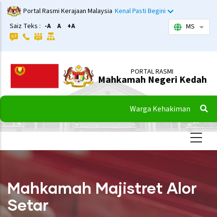
Langkau
Portal Rasmi Kerajaan Malaysia
Kenal Pasti Begini
ke
Saiz Teks :
-A
A
+A
MS
Sena
kandungan
utama
PORTAL RASMI
Mahkamah Negeri Kedah
Warga Kehakiman
Mahkamah Majistret Alor
Setar