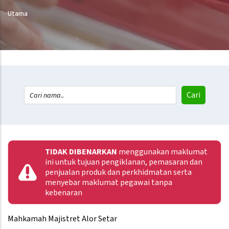
Utama
TIDAK DIBENARKAN
menggunakan maklumat
ini untuk tujuan pengiklanan, pemasaran dan
penjualan produk dan perkhidmatan serta
menyebar maklumat pegawai tanpa
kebenaran
Mahkamah Majistret Alor Setar