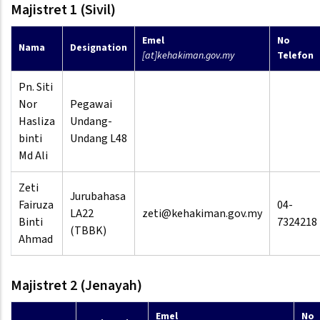
Majistret 1 (Sivil)
Emel
No
Nama
Designation
[at]kehakiman.gov.my
Telefon
Pn. Siti
Nor
Pegawai
Hasliza
Undang-
binti
Undang L48
Md Ali
Zeti
Jurubahasa
Fairuza
04-
LA22
zeti@kehakiman.gov.my
Binti
7324218
(TBBK)
Ahmad
Majistret 2 (Jenayah)
Emel
No