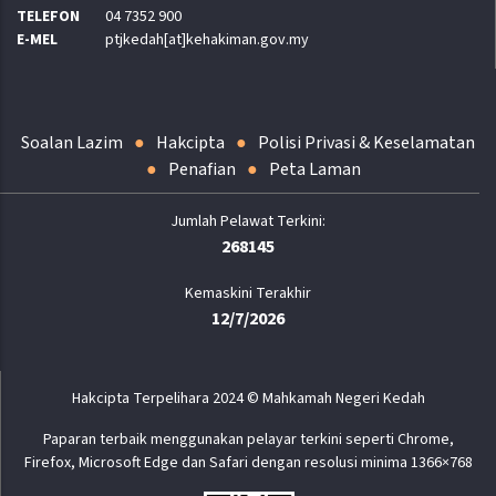
TELEFON
04 7352 900
E-MEL
ptjkedah[at]kehakiman.gov.my
Soalan Lazim
Hakcipta
Polisi Privasi & Keselamatan
Penafian
Peta Laman
268145
Kemaskini Terakhir
12/7/2026
Hakcipta Terpelihara 2024 © Mahkamah Negeri Kedah
Paparan terbaik menggunakan pelayar terkini seperti Chrome,
Firefox, Microsoft Edge dan Safari dengan resolusi minima 1366×768