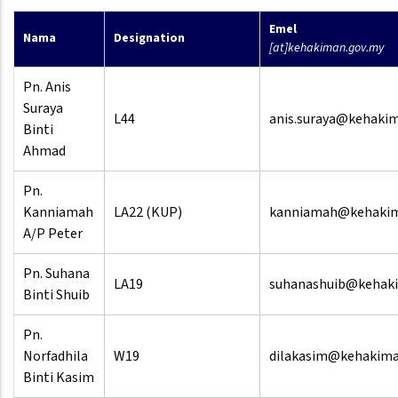
Emel
Nama
Designation
[at]kehakiman.gov.my
Pn. Anis
Suraya
L44
anis.suraya@kehaki
Binti
Ahmad
Pn.
Kanniamah
LA22 (KUP)
kanniamah@kehakim
A/P Peter
Pn. Suhana
LA19
suhanashuib@kehak
Binti Shuib
Pn.
Norfadhila
W19
dilakasim@kehakima
Binti Kasim