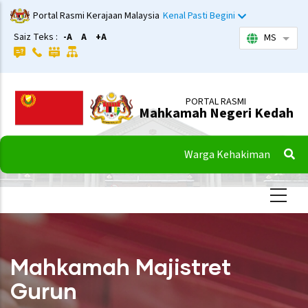
Langkau
Portal Rasmi Kerajaan Malaysia
Kenal Pasti Begini
ke
Saiz Teks :
-A
A
+A
MS
Sena
kandungan
utama
PORTAL RASMI
Mahkamah Negeri Kedah
Warga Kehakiman
Mahkamah Majistret
Gurun