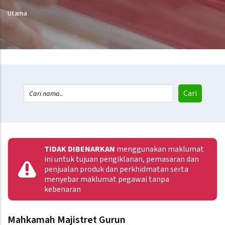
Utama
TIDAK DIBENARKAN
menggunakan maklumat
ini untuk tujuan pengiklanan, pemasaran dan
penjualan produk dan perkhidmatan serta
menyebar maklumat pegawai tanpa
kebenaran
Mahkamah Majistret Gurun