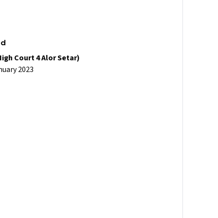
ad
igh Court 4 Alor Setar)
nuary 2023