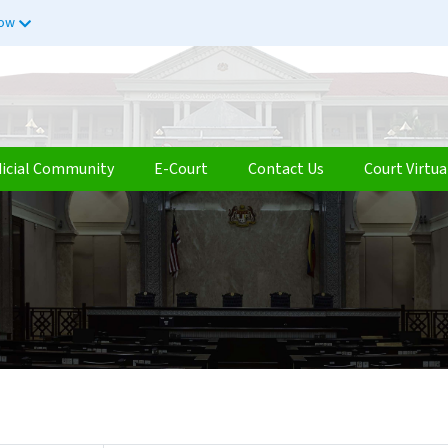
now
dicial Community
E-Court
Contact Us
Court Virtua