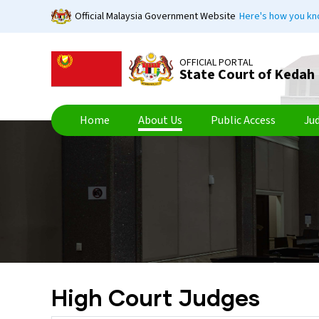
Skip
Official Malaysia Government Website
Here's how you k
to
main
content
OFFICIAL PORTAL
State Court of Kedah
Home
About Us
Public Access
Ju
High Court Judges