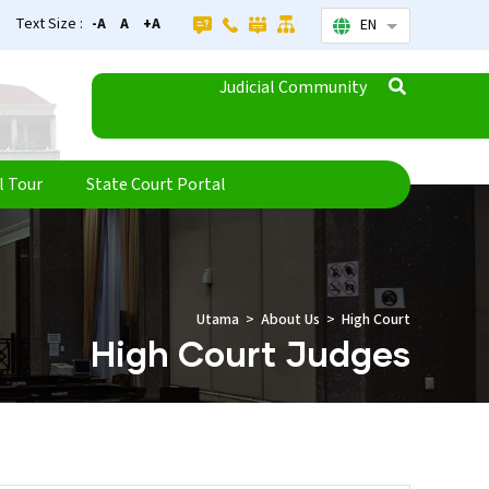
Text Size :
-A
A
+A
EN
List additional
Judicial Community
l Tour
State Court Portal
Utama
About Us
High Court
High Court Judges