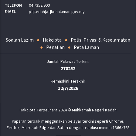
TELEFON
04 7352 900
E-MEL
ptjkedah[at]kehakiman.gov.my
Soalan Lazim
Hakcipta
Polisi Privasi & Keselamatan
Penafian
Peta Laman
270252
Kemaskini Terakhir
12/7/2026
Hakcipta Terpelihara 2024 © Mahkamah Negeri Kedah
Paparan terbaik menggunakan pelayar terkini seperti Chrome,
Firefox, Microsoft Edge dan Safari dengan resolusi minima 1366×768