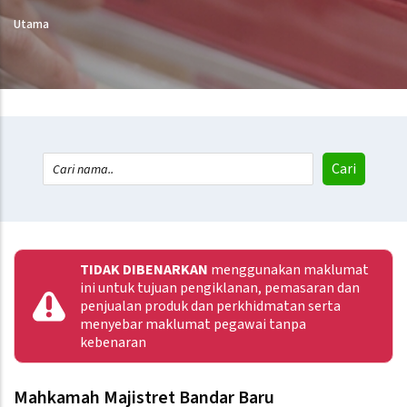
Utama
TIDAK DIBENARKAN
menggunakan maklumat
ini untuk tujuan pengiklanan, pemasaran dan
penjualan produk dan perkhidmatan serta
menyebar maklumat pegawai tanpa
kebenaran
Mahkamah Majistret Bandar Baru