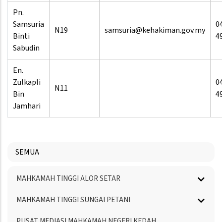
Pn.
Samsuria
0
N19
samsuria@kehakiman.gov.my
Binti
4
Sabudin
En.
Zulkapli
0
N11
Bin
4
Jamhari
SEMUA
Menu
MAHKAMAH TINGGI ALOR SETAR
Directory
MAHKAMAH TINGGI SUNGAI PETANI
PUSAT MEDIASI MAHKAMAH NEGERI KEDAH