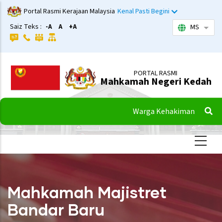
Langkau
Portal Rasmi Kerajaan Malaysia
Kenal Pasti Begini
ke
Saiz Teks :
-A
A
+A
MS
Sena
kandungan
utama
PORTAL RASMI
Mahkamah Negeri Kedah
Warga Kehakiman
Mahkamah Majistret
Bandar Baru