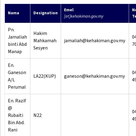
Emel
N
Nama
Designation
[at]kehakiman.gov.my
T
Pn.
Hakim
Jamaliah
0
Mahkamah
jamaliah@kehakiman.gov.my
binti Abd
7
Sesyen
Manap
En.
Ganeson
0
LA22(KUP)
ganeson@kehakiman.gov.my
A/L
4
Perumal
En. Razif
@
0
Rubaiti
N22
4
Bin Abd.
Rani